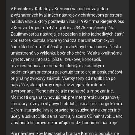
V Kostole sv. Kataríny v Kremnici sa nachádza jeden
Cookies sú malé súbory, ktoré sa dočasne ukladajú vo vašom
z významných kvalitných nástrojov v chrámovom priestore
počítači a pomáhajú nám k lepšej užívateľskej skúsenosti na
na Slovensku, ktorý postavila v roku 1992 firma Rieger-Kloss
našich stránkach. Cookies používame na poskytovanie
z Krnova. Organ má 47 registrov a 3475 znejúcich píšťal.
funkcií sociálnych sietí a na analýzu návštevnosti.
Zaujímavosťou nástroja je rozdelenie jeho jednotlivých častí
v priestore kostola, ktoré vychádza z architektonických
Zo zákona môžeme na vašom zariadení ukladať iba súbory
špecifík chrámu. Päť častí je rozložených na chóre a šiesta
cookie, ktoré sú nevyhnutné pre prevádzku týchto stránok.
umiestnená vo výklenku bočného chóra. Vďaka kvalitnému
Pre všetky ostatné typy súborov cookie potrebujeme vaše
vyhotoveniu, intonácii píšťal, zvukovej koncepcii,
povolenie. Budeme vďační, keď nám ho poskytnete a
rozmiestneniu a mimoriadne dobrým akustickým
pomôžete nám tak naše stránky a služby zlepšovať. Svoj
podmienkam priestoru poskytuje tento organ poslucháčovi
súhlas s používaním cookies na našom webe môžete
originálny zvukový zážitok. Všetky tóny od najhlbších po
samozrejme kedykoľvek zmeniť alebo odvolať.
najvyššie, ako aj farby registrov znejú veľmi dobre
a vyrovnane. Pleno nástroja je mohutné a impozantné.
Možnosti organa vyhovujú tak pre interpretáciu organovej
Vyberte úroveň cookies, ktorú chcete povoliť
literatúry rôznych štýlových období, ako aj pre liturgickú hru.
Okrem liturgickej hry je pravidelne využívaný na koncertné
účely a uskutočnilo sa na ňom aj viacero CD nahrávok. Jeho
Technické cookies
vlastnosti ho právom zaraďujú medzi hodnotné nástroje.
Technické súbory cookie sú pre prevádzku nevyhnutné a
Pre návštevníkov Mestského hradu v Kremnici ponúkame