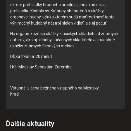
pomáhajú urobiť webové stránky uplatniteľnými tým, že
okrem prehliadky hradného areálu a jeho expozícií aj
umožňujú základné funkcie, ako je navigácia na stránke a
prehliadku Kostola sv. Kataríny obohatenú o ukážky
prístup k zabezpečeným oblastiam webovej stránky. Bez
organovej hudby, vďaka ktorým budú mať možnosť tento
týchto súborov cookie nemôže web správne fungovať.
výnimočný hudobný nástroj nielen vidieť, ale aj počuť.
Na organe zaznejú ukážky klasických skladieb od známych
autorov, ako aj skladby súčasných skladateľov a hudobné
Analytické cookies
ukážky známych filmových melódií.
Analytické cookies pomáhajú prevádzkovateľovi stránok
pochopiť, ako návštevníci stránok stránku používajú, aby
Dĺžka trvania: 20 minút
mohol stránky optimalizovať a ponúknuť im lepšiu
Hrá: Miroslav Sebastian Zaremba
skúsenosť. Všetky dáta sa zbierajú anonymne a nie je
možné ich spojiť s konkrétnou osobou.
……………………………………….
Vstupné: v cene bežného vstupného na Mestský
POVOLIŤ VŠETKO
hrad
ULOŽIŤ NASTAVENIA
Ďalšie aktuality