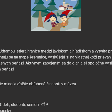
ramou, stiera hranice medzi javiskom a hľadiskom a vytvára prie
entujú sa na mape Kremnice, vyskúšajú si na vlastnej koži prieva
ných peňazí. Aktívnym zapojením sa do diania si spoločne vysk
h peňazí.
ním cookies
nie mincí a ďalšie obľúbené činnosti v múzeu
ré sa dočasne ukladajú vo vašom počítači a pomáhajú nám k lepš
s používame na poskytovanie funkcií sociálnych sietí a na analýz
€
deti, študenti, seniori, ZŤP
ariadení ukladať iba súbory cookie, ktoré sú nevyhnutné pre p
upenky