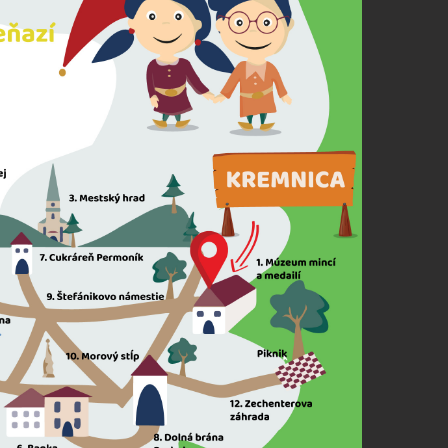
POVOLIŤ VŠETKO
ULOŽIŤ NASTAVENIA