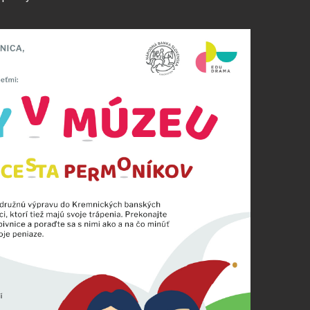
borov cookie potrebujeme vaše povolenie. Budeme vďační, keď n
nky a služby zlepšovať. Svoj súhlas s používaním cookies na 
niť alebo odvolať.
s, ktorú chcete povoliť
pre prevádzku nevyhnutné a pomáhajú urobiť webové stránky upl
ako je navigácia na stránke a prístup k zabezpečeným oblastiam
 správne fungovať.
 prevádzkovateľovi stránok pochopiť, ako návštevníci stránok st
úknuť im lepšiu skúsenosť. Všetky dáta sa zbierajú anonymne a ni