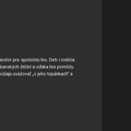
stor pre spoločnú hru. Deti i rodičia
n banských štôlní a vďaka hre pomôžu
úšajú uvažovať „v jeho topánkach“ a
ej užívateľskej skúsenosti
u návštevnosti.
revádzku týchto stránok.