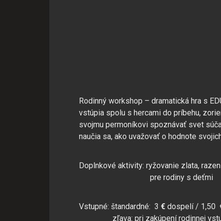
Rodinný workshop – dramatická hra s EDUd
vstúpia spolu s hercami do príbehu, zori
svojmu permoníkovi spoznávať svet súčas
naučia sa, ako uvažovať o hodnote svojic
Súhlas s používa
Doplnkové aktivity: ryžovanie zlata, raze
pre rodiny s deťmi
Cookies sú malé súbory, kto
na našich stránkach. Cookie
Vstupné: štandardné: 3
€
dospelí / 1,50
Zo zákona môžeme na vašom z
zľava: pri zakúpení rodinnej vst