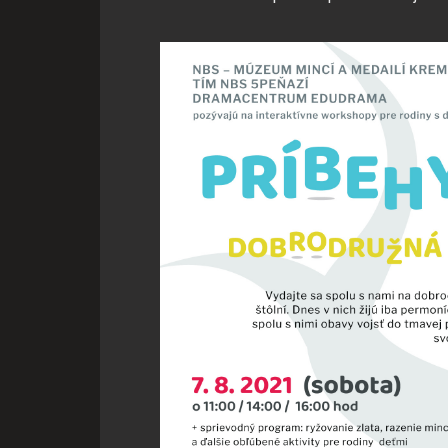
Pre všetky ostatné typy sú
pomôžete nám tak naše strá
samozrejme kedykoľvek zme
Vyberte úroveň cookie
Technické cookies
Technické súbory cookie sú 
umožňujú základné funkcie, 
súborov cookie nemôže web
Analytické cookies
Analytické cookies pomáhajú
stránky optimalizovať a pon
konkrétnou osobou.