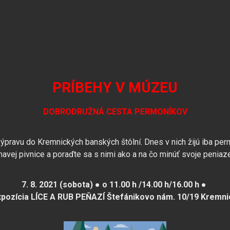
PRÍBEHY V MÚZEU
DOBRODRUŽNÁ CESTA PERMONÍKOV
pravu do Kremnických banských štôlní. Dnes v nich žijú iba permon
avej pivnice a poraďte sa s nimi ako a na čo minúť svoje peniaze
7. 8. 2021 (sobota) ● o 11.00 h /14.00 h/16.00 h ●
xpozícia LÍCE A RUB PEŇAZÍ Štefánikovo nám. 10/19 Kremni