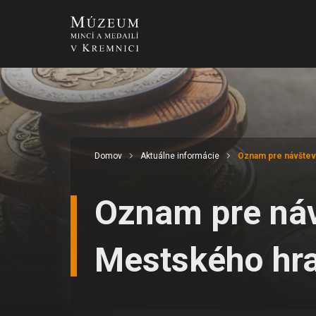
Domov
Aktuálne informácie
Oznam pre návštev
Oznam pre ná
Mestského hr
Súhlas s používa
Cookies sú malé súbory, kto