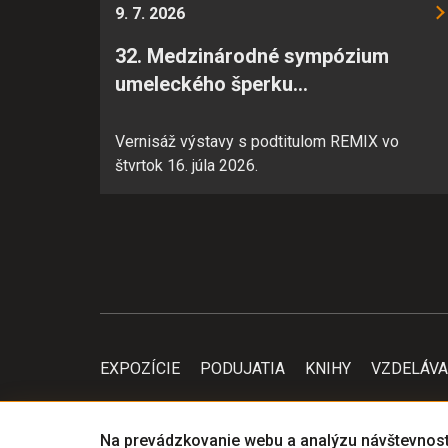
Analytické cookies pomáhajú
9. 7. 2026
stránky optimalizovať a pon
32. Medzinárodné sympózium
konkrétnou osobou.
umeleckého šperku…
Vernisáž výstavy s podtitulom REMIX vo
štvrtok 16. júla 2026.
EXPOZÍCIE
PODUJATIA
KNIHY
VZDELÁVA
Na prevádzkovanie webu a analýzu návštevnost