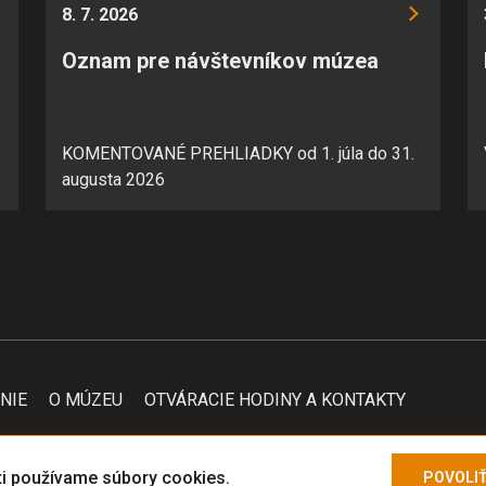
 prevádzkovateľovi stránok pochopiť, ako návštevníci stránok st
8. 7. 2026
úknuť im lepšiu skúsenosť. Všetky dáta sa zbierajú anonymne a ni
Oznam pre návštevníkov múzea
POVOLIŤ VŠETKO
ULOŽIŤ NASTAVENIA
KOMENTOVANÉ PREHLIADKY od 1. júla do 31.
augusta 2026
NIE
O MÚZEU
OTVÁRACIE HODINY A KONTAKTY
i používame súbory cookies.
POVOLI