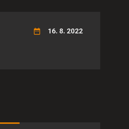
u návštevnosti.
revádzku týchto stránok.
ám ho poskytnete a
našom webe môžete
16. 8. 2022
atniteľnými tým, že
 webovej stránky. Bez týchto