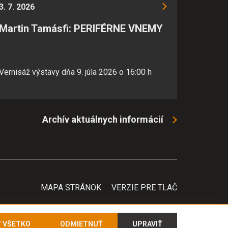
ránku používajú, aby mohol
3. 7. 2026
e je možné ich spojiť s
Martin Tamásfi: PERIFÉRNE VNEMY
Vernisáž výstavy dňa 9. júla 2026 o 16:00 h
Archív aktuálnych informácií
MAPA STRÁNOK
VERZIE PRE TLAČ
Ť VŠETKO
ODMIETNUŤ
UPRAVIŤ