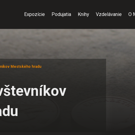
Expozície
Podujatia
Knihy
Vzdelávanie
O 
níkov Mestského hradu
vštevníkov
adu
ním cookies
ré sa dočasne ukladajú vo vašom počítači a pomáhajú nám k lepš