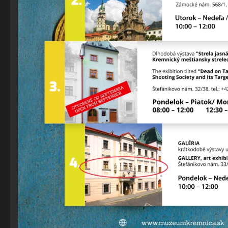
Cookies sú malé súbory, ktoré sa dočasne ukladajú vo vašom
počítači a pomáhajú nám k lepšej užívateľskej skúsenosti na
našich stránkach. Cookies používame na poskytovanie
funkcií sociálnych sietí a na analýzu návštevnosti.
Zo zákona môžeme na vašom zariadení ukladať iba súbory
cookie, ktoré sú nevyhnutné pre prevádzku týchto stránok.
Pre všetky ostatné typy súborov cookie potrebujeme vaše
povolenie. Budeme vďační, keď nám ho poskytnete a
pomôžete nám tak naše stránky a služby zlepšovať. Svoj
súhlas s používaním cookies na našom webe môžete
samozrejme kedykoľvek zmeniť alebo odvolať.
Vyberte úroveň cookies, ktorú chcete povoliť
Technické cookies
Technické súbory cookie sú pre prevádzku nevyhnutné a
pomáhajú urobiť webové stránky uplatniteľnými tým, že