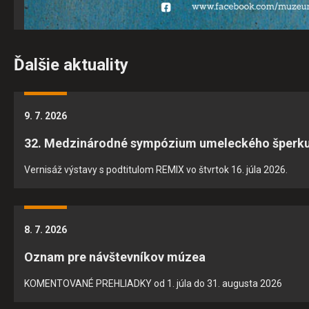
umožňujú základné funkcie, ako je navigácia na stránke a
prístup k zabezpečeným oblastiam webovej stránky. Bez
týchto súborov cookie nemôže web správne fungovať.
Ďalšie aktuality
Analytické cookies
Analytické cookies pomáhajú prevádzkovateľovi stránok
9. 7. 2026
pochopiť, ako návštevníci stránok stránku používajú, aby
mohol stránky optimalizovať a ponúknuť im lepšiu
32. Medzinárodné sympózium umeleckého šperk
skúsenosť. Všetky dáta sa zbierajú anonymne a nie je
možné ich spojiť s konkrétnou osobou.
Vernisáž výstavy s podtitulom REMIX vo štvrtok 16. júla 2026.
POVOLIŤ VŠETKO
8. 7. 2026
ULOŽIŤ NASTAVENIA
Oznam pre návštevníkov múzea
KOMENTOVANÉ PREHLIADKY od 1. júla do 31. augusta 2026