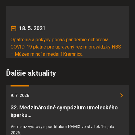
18. 5. 2021
Súhlas s používaním cookies
Opatrenia a pokyny počas pandémie ochorenia
COVID-19 platné pre upravený režim prevádzky NBS
Cookies sú malé súbory, ktoré sa dočasne ukladajú vo vašom
– Múzea mincí a medailí Kremnica
počítači a pomáhajú nám k lepšej užívateľskej skúsenosti na
našich stránkach. Cookies používame na poskytovanie
funkcií sociálnych sietí a na analýzu návštevnosti.
Ďalšie aktuality
Zo zákona môžeme na vašom zariadení ukladať iba súbory
cookie, ktoré sú nevyhnutné pre prevádzku týchto stránok.
Pre všetky ostatné typy súborov cookie potrebujeme vaše
9. 7. 2026
povolenie. Budeme vďační, keď nám ho poskytnete a
32. Medzinárodné sympózium umeleckého
pomôžete nám tak naše stránky a služby zlepšovať. Svoj
súhlas s používaním cookies na našom webe môžete
šperku…
samozrejme kedykoľvek zmeniť alebo odvolať.
Vernisáž výstavy s podtitulom REMIX vo štvrtok 16. júla
2026.