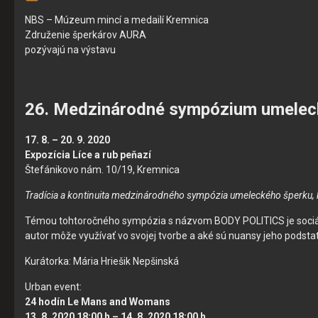
NBS – Múzeum mincí a medailí Kremnica
Združenie šperkárov AURA
pozývajú na výstavu
26. Medzinárodné sympózium umeleck
17. 8. – 20. 9. 2020
Expozícia Líce a rub peňazí
Štefánikovo nám. 10/19, Kremnica
Tradícia a kontinuita medzinárodného sympózia umeleckého šperku, 
Témou tohtoročného sympózia s názvom BODY POLITICS je sociálna 
autor môže využívať vo svojej tvorbe a aké sú nuansy jeho podst
Kurátorka: Mária Hriešik Nepšinská
Urban event:
24 hodín Le Mans and Womans
13. 8. 2020 18:00 h – 14. 8. 2020 18:00 h