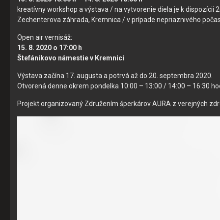
kreatívny workshop a výstava / na vytvorenie diela je k dispozícii
Zechenterova záhrada, Kremnica / v prípade nepriazn
Open air vernisáž:
15. 8. 2020 o 17:00 h
Štefánikovo námestie v Kremnici
Výstava začína 17. augusta a potrvá až do 20. septembra 2020.
Otvorená denne okrem pondelka 10:00 – 13:00 / 14:00 – 16:30 ho
Projekt organizovaný Združením šperkárov AURA z verejných zdro