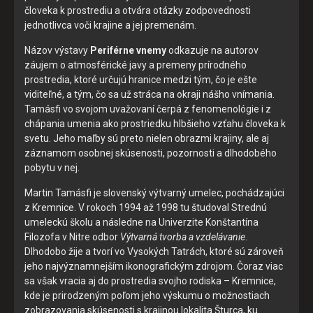
človeka k prostrediu a otvára otázky zodpovednosti
jednotlivca voči krajine a jej premenám.
Vyberte úroveň cookies, ktorú chcete povoliť
Názov výstavy
Periférne vnemy
odkazuje na autorov
záujem o atmosférické javy a premeny prírodného
Technické cookies
prostredia, ktoré určujú hranice medzi tým, čo je ešte
viditeľné, a tým, čo sa už stráca na okraji nášho vnímania.
Technické súbory cookie sú pre prevádzku nevyhnutné a
Tamásfi vo svojom uvažovaní čerpá z fenomenológie i z
pomáhajú urobiť webové stránky uplatniteľnými tým, že
chápania umenia ako prostriedku hlbšieho vzťahu človeka k
umožňujú základné funkcie, ako je navigácia na stránke a
svetu. Jeho maľby sú preto nielen obrazmi krajiny, ale aj
prístup k zabezpečeným oblastiam webovej stránky. Bez
záznamom osobnej skúsenosti, pozornosti a dlhodobého
týchto súborov cookie nemôže web správne fungovať.
pobytu v nej.
Martin Tamásfi je slovenský výtvarný umelec, pochádzajúci
Analytické cookies
z Kremnice. V rokoch 1994 až 1998 tu študoval Strednú
umeleckú školu a následne na Univerzite Konštantína
Analytické cookies pomáhajú prevádzkovateľovi stránok
Filozofa v Nitre odbor
Výtvarná tvorba a vzdelávanie
.
pochopiť, ako návštevníci stránok stránku používajú, aby
Dlhodobo žije a tvorí vo Vysokých Tatrách, ktoré sú zároveň
mohol stránky optimalizovať a ponúknuť im lepšiu
jeho najvýznamnejším ikonografickým zdrojom. Čoraz viac
skúsenosť. Všetky dáta sa zbierajú anonymne a nie je
sa však vracia aj do prostredia svojho rodiska – Kremnice,
možné ich spojiť s konkrétnou osobou.
kde je prirodzeným poľom jeho výskumu o možnostiach
zobrazovania skúsenosti s krajinou lokalita Šturca, ku