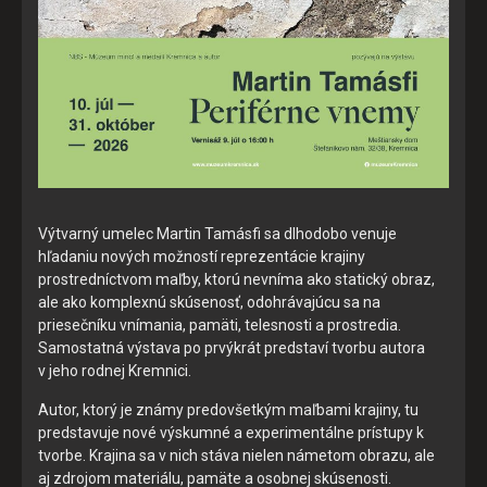
Výtvarný umelec Martin Tamásfi sa dlhodobo venuje
hľadaniu nových možností reprezentácie krajiny
prostredníctvom maľby, ktorú nevníma ako statický obraz,
ale ako komplexnú skúsenosť, odohrávajúcu sa na
priesečníku vnímania, pamäti, telesnosti a prostredia.
Samostatná výstava po prvýkrát predstaví tvorbu autora
v jeho rodnej Kremnici.
Autor, ktorý je známy predovšetkým maľbami krajiny, tu
predstavuje nové výskumné a experimentálne prístupy k
tvorbe. Krajina sa v nich stáva nielen námetom obrazu, ale
aj zdrojom materiálu, pamäte a osobnej skúsenosti.