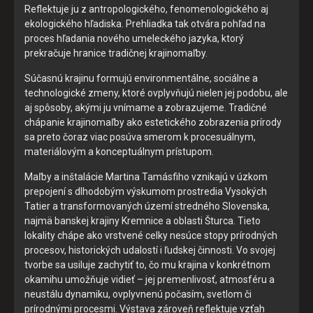
Reflektuje ju z antropologického, fenomenologického aj
ekologického hľadiska. Prehliadka tak otvára pohľad na
proces hľadania nového umeleckého jazyka, ktorý
prekračuje hranice tradičnej krajinomaľby.
Súčasnú krajinu formujú environmentálne, sociálne a
technologické zmeny, ktoré ovplyvňujú nielen jej podobu, ale
Súhlas s používaním cookies
aj spôsoby, akými ju vnímame a zobrazujeme. Tradičné
chápanie krajinomaľby ako estetického zobrazenia prírody
Cookies sú malé súbory, ktoré sa dočasne ukladajú vo vašom
sa preto čoraz viac posúva smerom k procesuálnym,
počítači a pomáhajú nám k lepšej užívateľskej skúsenosti na
materiálovým a konceptuálnym prístupom.
našich stránkach. Cookies používame na poskytovanie
Maľby a inštalácie Martina Tamásfiho vznikajú v úzkom
funkcií sociálnych sietí a na analýzu návštevnosti.
prepojení s dlhodobým výskumom prostredia Vysokých
Zo zákona môžeme na vašom zariadení ukladať iba súbory
Tatier a transformovaných území stredného Slovenska,
cookie, ktoré sú nevyhnutné pre prevádzku týchto stránok.
najmä banskej krajiny Kremnice a oblasti Šturca. Tieto
Pre všetky ostatné typy súborov cookie potrebujeme vaše
lokality chápe ako vrstvené celky nesúce stopy prírodných
povolenie. Budeme vďační, keď nám ho poskytnete a
procesov, historických udalostí i ľudskej činnosti. Vo svojej
pomôžete nám tak naše stránky a služby zlepšovať. Svoj
tvorbe sa usiluje zachytiť to, čo mu krajina v konkrétnom
súhlas s používaním cookies na našom webe môžete
okamihu umožňuje vidieť – jej premenlivosť, atmosféru a
samozrejme kedykoľvek zmeniť alebo odvolať.
neustálu dynamiku, ovplyvnenú počasím, svetlom či
prírodnými procesmi. Výstava zároveň reflektuje vzťah