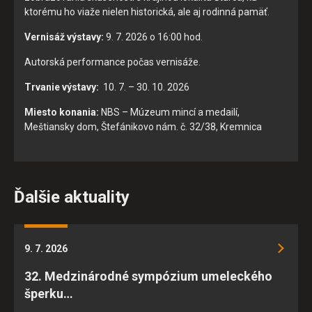
ktorému ho viaže nielen historická, ale aj rodinná pamäť.
POVOLIŤ VŠETKO
Vernisáž výstavy:
9. 7. 2026 o 16:00 hod.
ULOŽIŤ NASTAVENIA
Autorská performance počas vernisáže.
Trvanie výstavy:
10. 7. – 30. 10. 2026
Miesto konania:
NBS – Múzeum mincí a medailí,
Meštiansky dom, Štefánikovo nám. č. 32/38, Kremnica
Ďalšie aktuality
9. 7. 2026
32. Medzinárodné sympózium umeleckého
šperku…