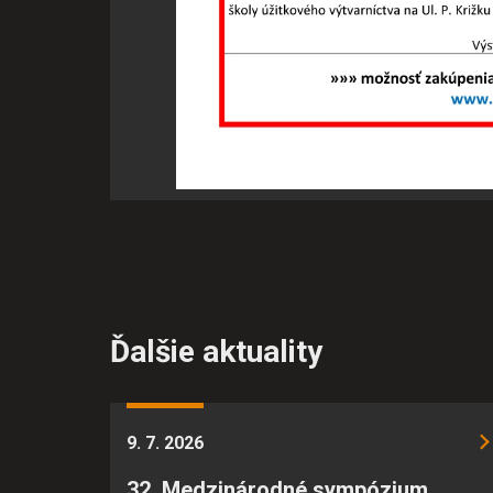
stránky optimalizovať a pon
konkrétnou osobou.
Ďalšie aktuality
9. 7. 2026
32. Medzinárodné sympózium