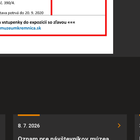
úknuť im lepšiu skúsenosť. Všetky dáta sa zbierajú anonymne a ni
POVOLIŤ VŠETKO
ULOŽIŤ NASTAVENIA
8. 7. 2026
Oznam pre návštevníkov múzea