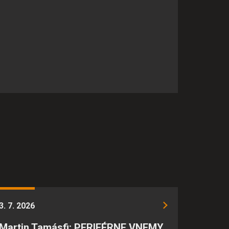
e je možné ich spojiť s
3. 7. 2026
Martin Tamásfi: PERIFÉRNE VNEMY