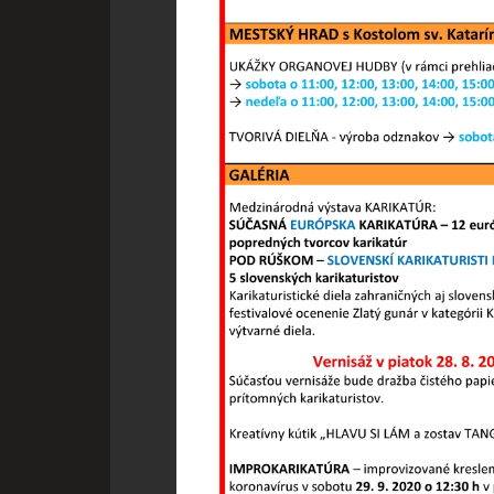
Zo zákona môžeme na vašom z
Pre všetky ostatné typy sú
pomôžete nám tak naše strá
samozrejme kedykoľvek zme
Vyberte úroveň cookie
Technické cookies
Technické súbory cookie sú 
umožňujú základné funkcie, 
súborov cookie nemôže web
Analytické cookies
Analytické cookies pomáhajú