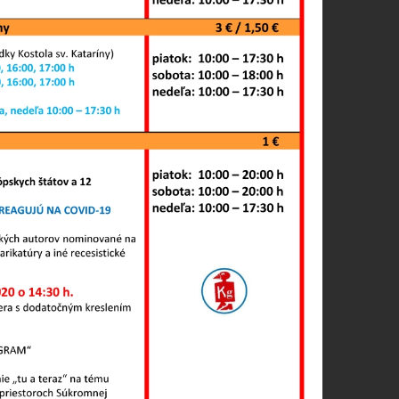
ariadení ukladať iba súbory cookie, ktoré sú nevyhnutné pre p
borov cookie potrebujeme vaše povolenie. Budeme vďační, keď n
nky a služby zlepšovať. Svoj súhlas s používaním cookies na 
niť alebo odvolať.
s, ktorú chcete povoliť
pre prevádzku nevyhnutné a pomáhajú urobiť webové stránky upl
ako je navigácia na stránke a prístup k zabezpečeným oblastiam
 správne fungovať.
 prevádzkovateľovi stránok pochopiť, ako návštevníci stránok st