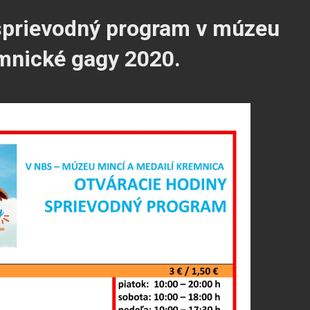
 sprievodný program v múzeu
emnické gagy 2020.
ním cookies
ré sa dočasne ukladajú vo vašom počítači a pomáhajú nám k lepš
s používame na poskytovanie funkcií sociálnych sietí a na analýz