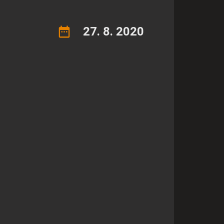
27. 8. 2020
ej užívateľskej skúsenosti
u návštevnosti.