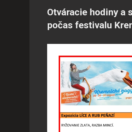
Otváracie hodiny a
počas festivalu Kr
Súhlas s používa
Cookies sú malé súbory, kto
na našich stránkach. Cookie