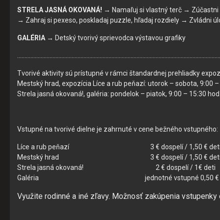
STRELA JASNÁ OKOVANÁ!
→ Namaľuj si vlastný terč → Zúčastni
→ Zahraj si pexeso, poskladaj puzzle, hľadaj rozdiely → Zvládni ú
GALÉRIA
→ Detský tvorivý sprievodca výstavou grafiky
……………………………………………………………………………………………………………………………
Tvorivé aktivity sú prístupné v rámci štandardnej prehliadky expozí
Súhlas s používaním cookies
Mestský hrad, expozícia Líce a rub peňazí: utorok – sobota, 9:00 –
Strela jasná okovaná!, galéria: pondelok – piatok, 9:00 – 15:30 hod
Cookies sú malé súbory, ktoré sa dočasne ukladajú vo vašom
počítači a pomáhajú nám k lepšej užívateľskej skúsenosti na
našich stránkach. Cookies používame na poskytovanie
Vstupné na tvorivé dielne je zahrnuté v cene bežného vstupného:
funkcií sociálnych sietí a na analýzu návštevnosti.
Líce a rub peňazí 3 € dospelí / 1,50 € det
Zo zákona môžeme na vašom zariadení ukladať iba súbory
Mestský hrad 3 € dospelí / 1,50 € det
cookie, ktoré sú nevyhnutné pre prevádzku týchto stránok.
Strela jasná okovaná! 2 € dospelí / 1€ deti
Pre všetky ostatné typy súborov cookie potrebujeme vaše
Galéria jednotné vstupné 0,50 €
povolenie. Budeme vďační, keď nám ho poskytnete a
pomôžete nám tak naše stránky a služby zlepšovať. Svoj
Využite rodinné a iné zľavy. Možnosť zakúpenia vstupenky
súhlas s používaním cookies na našom webe môžete
samozrejme kedykoľvek zmeniť alebo odvolať.