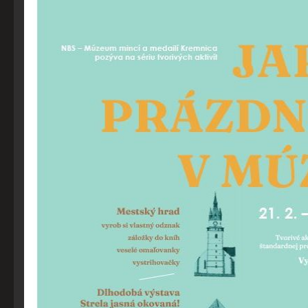
Vyberte úroveň cookies, ktorú chcete povoliť
Technické cookies
Technické súbory cookie sú pre prevádzku nevyhnutné a
pomáhajú urobiť webové stránky uplatniteľnými tým, že
umožňujú základné funkcie, ako je navigácia na stránke a
prístup k zabezpečeným oblastiam webovej stránky. Bez
týchto súborov cookie nemôže web správne fungovať.
Analytické cookies
Analytické cookies pomáhajú prevádzkovateľovi stránok
pochopiť, ako návštevníci stránok stránku používajú, aby
mohol stránky optimalizovať a ponúknuť im lepšiu
skúsenosť. Všetky dáta sa zbierajú anonymne a nie je
možné ich spojiť s konkrétnou osobou.