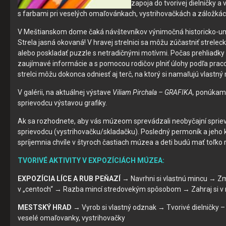
zapoja do tvorivej dielničky a v
s farbami pri veselých omaľovánkach, vystrihovačkách a záložkác
V Meštianskom dome čaká návštevníkov výnimočná historicko-u
Strela jasná okovaná! V hravej strelnici sa môžu zúčastniť strelec
alebo poskladať puzzle s netradičnými motívmi. Počas prehliadky
zaujímavé informácie a s pomocou rodičov plniť úlohy podľa pracov
strelci môžu dokonca odniesť aj terč, na ktorý si namaľujú vlastn
V galérii, na aktuálnej výstave
Viliam Pirchala – GRAFIKA,
ponúkame
sprievodcu výstavou grafiky.
Ak sa rozhodnete, aby vás múzeom sprevádzali neobyčajní spri
sprievodcu (vystrihovačku/skladačku). Posledný permoník a je
spríjemnia chvíle v štyroch častiach múzea a deti budú mať toľko 
TVORIVÉ AKTIVITY V EXPOZÍCIÁCH MÚZEA:
EXPOZÍCIA LÍCE A RUB PEŇAZÍ
→ Navrhni si vlastnú mincu → Z
v „centoch“ → Razba mincí stredovekým spôsobom → Zahraj si 
MESTSKÝ HRAD
→ Vyrob si vlastný odznak → Tvorivé dielničky – 
veselé omaľovanky, vystrihovačky