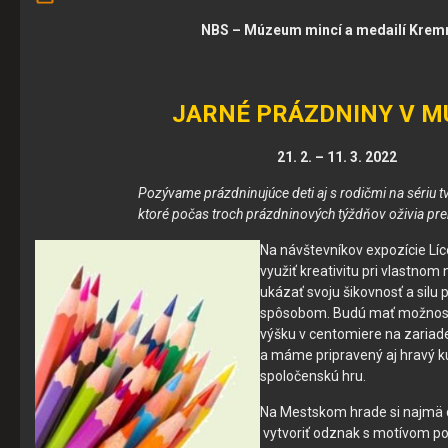
NBS – Múzeum mincí a medailí Krem
JARNÉ PRÁZDNINY V M
21. 2. – 11. 3. 2022
Pozývame prázdninujúce deti aj s rodičmi na sériu tv
ktoré počas troch prázdninových týždňov oživia pr
Na návštevníkov expozície Líce
využiť kreativitu pri vlastno
ukázať svoju šikovnosť a silu
spôsobom. Budú mať možnosť 
výšku v centomiere na zaria
a máme pripravený aj hravý kú
spoločenskú hru.
Na Mestskom hrade si najmä d
vytvoriť odznak s motívom pod