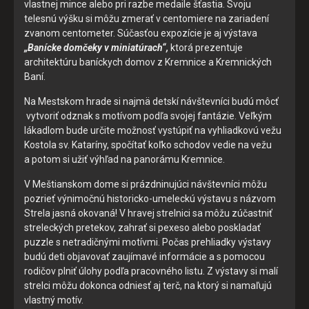
vlastnej mince alebo pri razbe medaile šťastia. Svoju
telesnú výšku si môžu zmerať v centomiere na zariadení
zvanom centometer. Súčasťou expozície je aj výstava
„Banícke domčeky v miniatúrach“,
ktorá prezentuje
architektúru baníckych domov z Kremnice a Kremnických
Baní.
Súhlas s používaním cookies
Na Mestskom hrade si najmä detskí návštevníci budú môcť
Cookies sú malé súbory, ktoré sa dočasne ukladajú vo vašom
vytvoriť odznak s motívom podľa svojej fantázie. Veľkým
počítači a pomáhajú nám k lepšej užívateľskej skúsenosti na
lákadlom bude určite možnosť vystúpiť na vyhliadkovú vežu
našich stránkach. Cookies používame na poskytovanie
Kostola sv. Kataríny, spočítať koľko schodov vedie na vežu
funkcií sociálnych sietí a na analýzu návštevnosti.
a potom si užiť výhľad na panorámu Kremnice.
Zo zákona môžeme na vašom zariadení ukladať iba súbory
V Meštianskom dome si prázdninujúci návštevníci môžu
cookie, ktoré sú nevyhnutné pre prevádzku týchto stránok.
pozrieť výnimočnú historicko-umeleckú výstavu s názvom
Pre všetky ostatné typy súborov cookie potrebujeme vaše
Strela jasná okovaná! V hravej strelnici sa môžu zúčastniť
povolenie. Budeme vďační, keď nám ho poskytnete a
streleckých pretekov, zahrať si pexeso alebo poskladať
pomôžete nám tak naše stránky a služby zlepšovať. Svoj
puzzle s netradičnými motívmi. Počas prehliadky výstavy
súhlas s používaním cookies na našom webe môžete
budú deti objavovať zaujímavé informácie a s pomocou
samozrejme kedykoľvek zmeniť alebo odvolať.
rodičov plniť úlohy podľa pracovného listu. Z výstavy si malí
strelci môžu dokonca odniesť aj terč, na ktorý si namaľujú
vlastný motív.