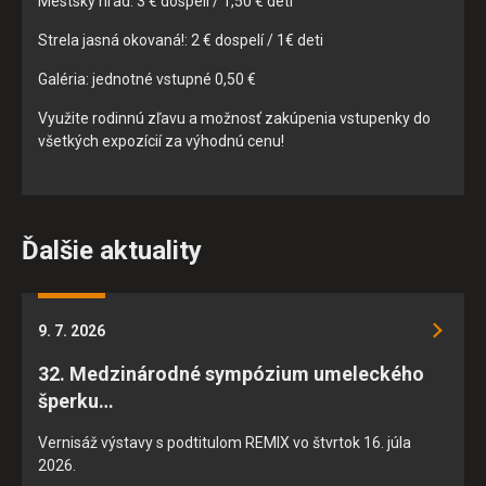
Mestský hrad: 3 € dospelí / 1,50 € deti
Strela jasná okovaná!: 2 € dospelí / 1€ deti
ULOŽIŤ NASTAVENIA
Galéria: jednotné vstupné 0,50 €
Využite rodinnú zľavu a možnosť zakúpenia vstupenky do
všetkých expozícií za výhodnú cenu!
Ďalšie aktuality
9. 7. 2026
32. Medzinárodné sympózium umeleckého
šperku…
Vernisáž výstavy s podtitulom REMIX vo štvrtok 16. júla
2026.