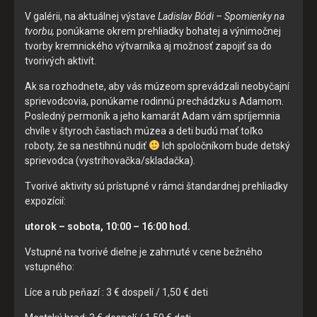
Vyberte úroveň cookies, ktorú chcete povoliť
V galérii, na aktuálnej výstave
Ladislav Bódi – Spomienky na
tvorbu,
ponúkame okrem prehliadky bohatej a výnimočnej
tvorby kremnického výtvarníka aj možnosť zapojiť sa do
Technické cookies
tvorivých aktivít.
Technické súbory cookie sú pre prevádzku nevyhnutné a
Ak sa rozhodnete, aby vás múzeom sprevádzali neobyčajní
pomáhajú urobiť webové stránky uplatniteľnými tým, že
sprievodcovia, ponúkame rodinnú prechádzku s Adamom.
umožňujú základné funkcie, ako je navigácia na stránke a
Posledný permoník a jeho kamarát Adam vám spríjemnia
prístup k zabezpečeným oblastiam webovej stránky. Bez
chvíle v štyroch častiach múzea a deti budú mať toľko
týchto súborov cookie nemôže web správne fungovať.
roboty, že sa nestihnú nudiť
Ich spoločníkom bude detský
sprievodca (vystrihovačka/skladačka).
Tvorivé aktivity sú prístupné v rámci štandardnej prehliadky
Analytické cookies
expozícií:
Analytické cookies pomáhajú prevádzkovateľovi stránok
pochopiť, ako návštevníci stránok stránku používajú, aby
utorok – sobota, 10:00 – 16:00 hod.
mohol stránky optimalizovať a ponúknuť im lepšiu
Vstupné na tvorivé dielne je zahrnuté v cene bežného
skúsenosť. Všetky dáta sa zbierajú anonymne a nie je
vstupného:
možné ich spojiť s konkrétnou osobou.
Líce a rub peňazí : 3 € dospelí / 1,50 € deti
POVOLIŤ VŠETKO