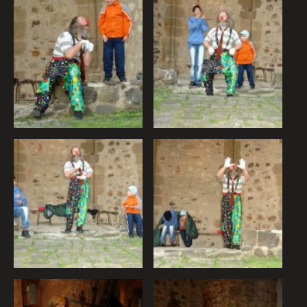
Súhlas s používaním cookies
Cookies sú malé súbory, ktoré sa dočasne ukladajú vo vašom
počítači a pomáhajú nám k lepšej užívateľskej skúsenosti na
našich stránkach. Cookies používame na poskytovanie
funkcií sociálnych sietí a na analýzu návštevnosti.
Zo zákona môžeme na vašom zariadení ukladať iba súbory
cookie, ktoré sú nevyhnutné pre prevádzku týchto stránok.
Pre všetky ostatné typy súborov cookie potrebujeme vaše
povolenie. Budeme vďační, keď nám ho poskytnete a