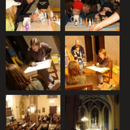
skúsenosť. Všetky dáta sa zbierajú anonymne a nie je
možné ich spojiť s konkrétnou osobou.
POVOLIŤ VŠETKO
ULOŽIŤ NASTAVENIA