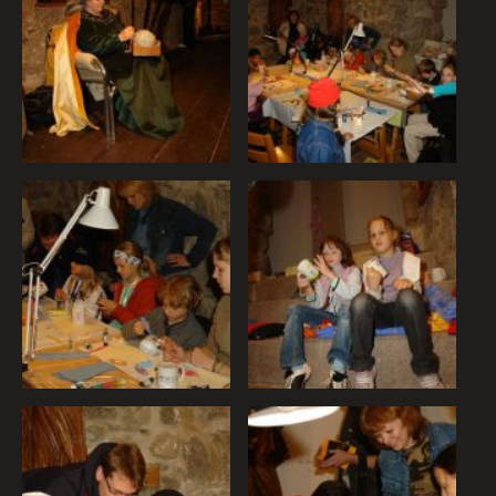
pomôžete nám tak naše stránky a služby zlepšovať. Svoj
súhlas s používaním cookies na našom webe môžete
samozrejme kedykoľvek zmeniť alebo odvolať.
Vyberte úroveň cookies, ktorú chcete povoliť
Technické cookies
Technické súbory cookie sú pre prevádzku nevyhnutné a
pomáhajú urobiť webové stránky uplatniteľnými tým, že
umožňujú základné funkcie, ako je navigácia na stránke a
prístup k zabezpečeným oblastiam webovej stránky. Bez
týchto súborov cookie nemôže web správne fungovať.
Analytické cookies
Analytické cookies pomáhajú prevádzkovateľovi stránok
pochopiť, ako návštevníci stránok stránku používajú, aby
mohol stránky optimalizovať a ponúknuť im lepšiu