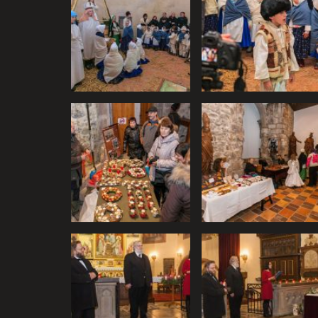
Vyberte úroveň cookie
Technické cookies
Technické súbory cookie sú 
umožňujú základné funkcie, 
súborov cookie nemôže web
Analytické cookies
Analytické cookies pomáhajú
stránky optimalizovať a pon
konkrétnou osobou.