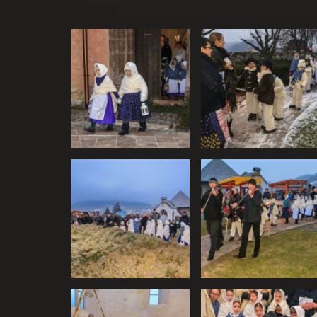
Súhlas s používa
Cookies sú malé súbory, kto
na našich stránkach. Cookie
Zo zákona môžeme na vašom z
Pre všetky ostatné typy sú
pomôžete nám tak naše strá
samozrejme kedykoľvek zme