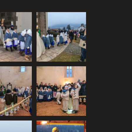
ej užívateľskej skúsenosti
u návštevnosti.
revádzku týchto stránok.
ám ho poskytnete a
našom webe môžete