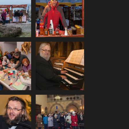
atniteľnými tým, že
 webovej stránky. Bez týchto
ránku používajú, aby mohol
e je možné ich spojiť s