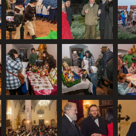
s, ktorú chcete povoliť
pre prevádzku nevyhnutné a pomáhajú urobiť webové stránky upl
ako je navigácia na stránke a prístup k zabezpečeným oblastiam
 správne fungovať.
 prevádzkovateľovi stránok pochopiť, ako návštevníci stránok st
úknuť im lepšiu skúsenosť. Všetky dáta sa zbierajú anonymne a ni
POVOLIŤ VŠETKO
ULOŽIŤ NASTAVENIA