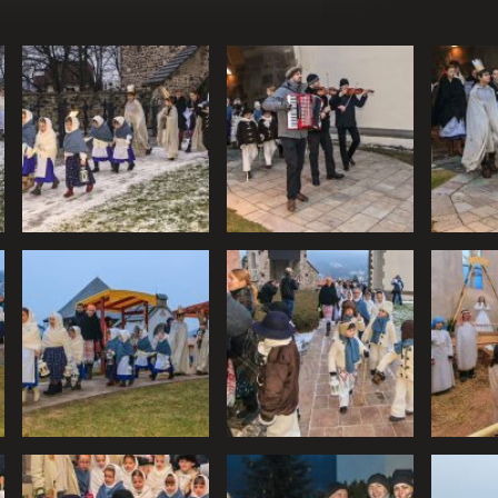
ním cookies
ré sa dočasne ukladajú vo vašom počítači a pomáhajú nám k lepš
s používame na poskytovanie funkcií sociálnych sietí a na analýz
ariadení ukladať iba súbory cookie, ktoré sú nevyhnutné pre p
borov cookie potrebujeme vaše povolenie. Budeme vďační, keď n
nky a služby zlepšovať. Svoj súhlas s používaním cookies na 
niť alebo odvolať.